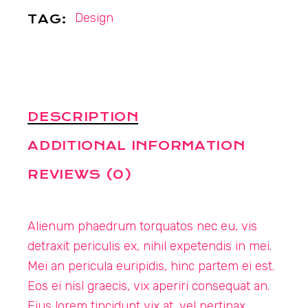
Design
TAG:
DESCRIPTION
ADDITIONAL INFORMATION
REVIEWS (0)
Alienum phaedrum torquatos nec eu, vis
detraxit periculis ex, nihil expetendis in mei.
Mei an pericula euripidis, hinc partem ei est.
Eos ei nisl graecis, vix aperiri consequat an.
Eius lorem tincidunt vix at, vel pertinax