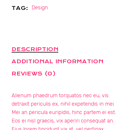
Design
TAG:
DESCRIPTION
ADDITIONAL INFORMATION
REVIEWS (0)
Alienum phaedrum torquatos nec eu, vis
detraxit periculis ex, nihil expetendis in mei.
Mei an pericula euripidis, hinc partem ei est.
Eos ei nisl graecis, vix aperiri consequat an.
Eius lorem tincidunt vix at, vel pertinax