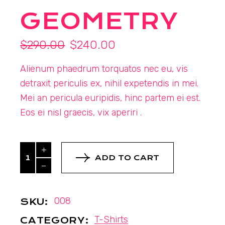
GEOMETRY
$
290.00
$
240.00
Original
Current
price
price
Alienum phaedrum torquatos nec eu, vis
was:
is:
$290.00.
$240.00.
detraxit periculis ex, nihil expetendis in mei.
Mei an pericula euripidis, hinc partem ei est.
Eos ei nisl graecis, vix aperiri .
Geometry quantity
ADD TO CART
008
SKU:
T-Shirts
CATEGORY: