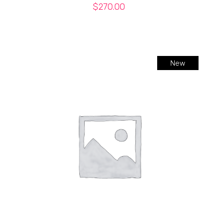
$
270.00
New